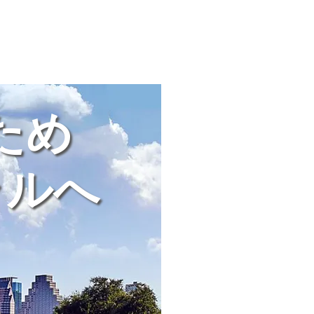
ため
ラルへ