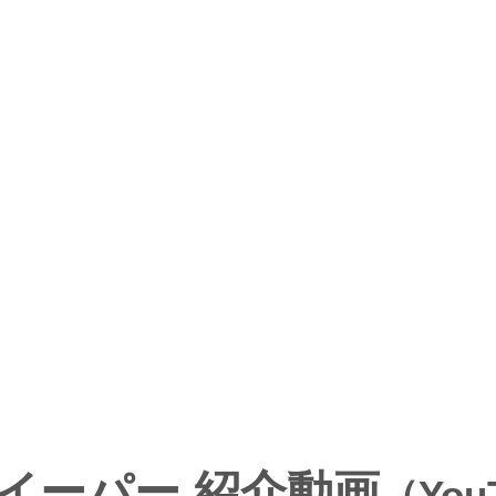
。
スイーパー 紹介動画
（You