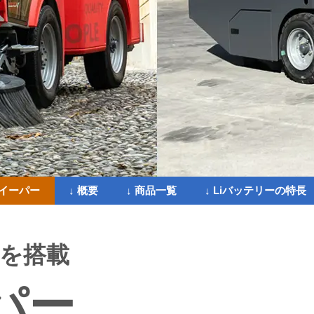
スイーパー
↓ 概要
↓ 商品一覧
↓ Liバッテリーの特長
を搭載
パー